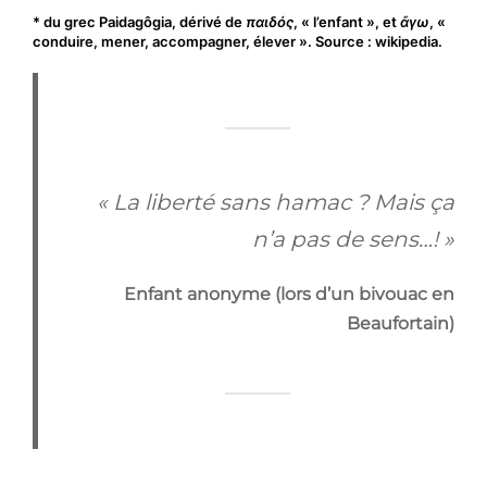
* du grec Paidagôgia, dérivé de
παιδός
, « l’enfant », et
ἄγω
, «
conduire, mener, accompagner, élever ». Source : wikipedia.
« La liberté sans hamac ? Mais ça
n’a pas de sens…! »
Enfant anonyme (lors d’un bivouac en
Beaufortain)