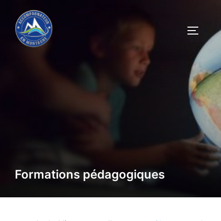
Aller
au
PERMU
contenu
Formations pédagogiques